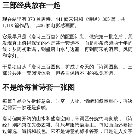
三部经典放在一起
现在站里有 373 首唐诗、441 阙宋词和《诗经》305 篇，共
1,119 篇作品、1,406 帧电影感画面。
它最早只是《唐诗三百首》的配图计划。做完第一批之后，我
发现真正值得保留的不是某一套选本，而是那条跨越两千年的
线：从周初歌谣，到盛唐山水与边塞，再到两宋的酒席、风雨
和寒灯。
于是项目从「唐诗三百图集」扩成了今天的「诗词图集」。三
部分共用一套阅读体验，但各自保留不同的视觉基调。
不是给每首诗套一张图
每篇作品会先拆解意象、时空、人物、情绪和叙事重心，再决
定需要一帧还是多帧。
唐诗偏向开阔的山水和盛唐空间，宋词区分婉约与豪放，《诗
经》则约束在先秦农耕、礼乐与服饰语境里。每帧画面还要经
过筛选、编辑和校色。它不是诗意的标准答案，只是进入文字